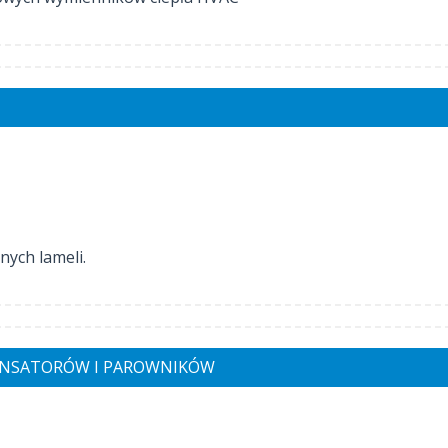
ych lameli.
DENSATORÓW I PAROWNIKÓW