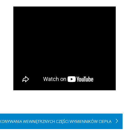
KONYWANIA WEWNĘTRZNYCH CZĘŚCI WYMIENNIKÓW CIEPŁA