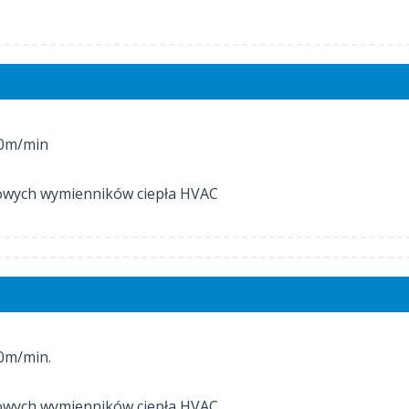
60m/min
owych wymienników ciepła HVAC
0m/min.
owych wymienników ciepła HVAC