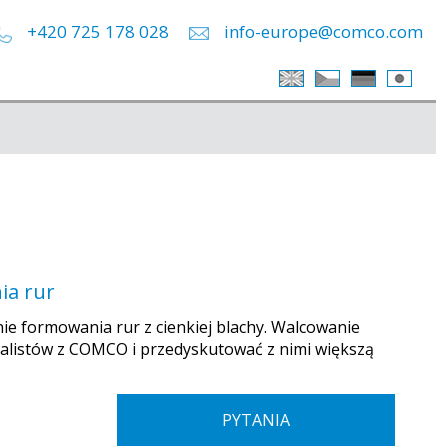
+420 725 178 028
info-europe@comco.com
ia rur
ie formowania rur z cienkiej blachy. Walcowanie
cjalistów z COMCO i przedyskutować z nimi większą
PYTANIA