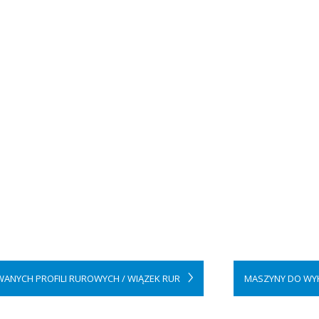
OWANYCH PROFILI RUROWYCH / WIĄZEK RUR
MASZYNY DO WY