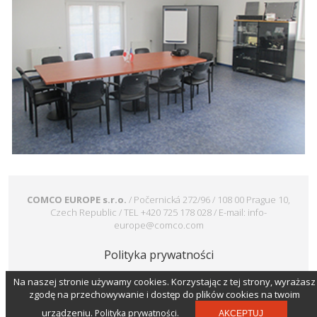
COMCO EUROPE s.r.o.
/ Počernická 272/96 / 108 00 Prague 10,
Czech Republic / TEL +420 725 178 028 / E-mail: info-
europe@comco.com
Polityka prywatności
Na naszej stronie używamy cookies. Korzystając z tej strony, wyrażasz
Copyright © 2025. All Rights Reserved. Created by
Studiografix.
zgodę na przechowywanie i dostęp do plików cookies na twoim
urządzeniu.
Polityka prywatności.
AKCEPTUJ