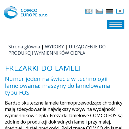
Strona główna
|
WYROBY
|
URZĄDZENIE DO
JESTEŚ TUTAJ
PRODUKCJI WYMIENNIKÓW CIEPŁA
FREZARKI DO LAMELI
Numer jeden na świecie w technologii
lamelowania: maszyny do lamelowania
typu FOS
Bardzo skuteczne lamele termoprzewodzące chłodnicy
mają zdecydowanie największy wpływ na wydajność
wymienników ciepła. Frezarki lamelowe COMCO FOS są
zdolne do produkcji dokładnych lameli przy małej,
średniej i dużej prędkości. Rolki tnące COMCO do lameli