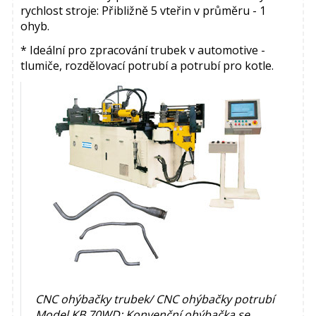
rychlost stroje: Přibližně 5 vteřin v průměru - 1
ohyb.
* Ideální pro zpracování trubek v automotive -
tlumiče, rozdělovací potrubí a potrubí pro kotle.
CNC ohýbačky trubek/ CNC ohýbačky potrubí
Model KB 70WD: Konvenční ohýbačka se