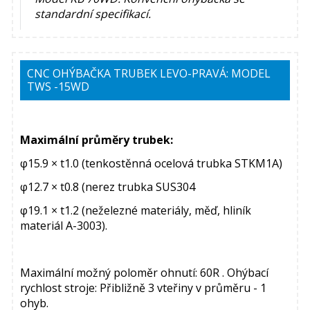
standardní specifikací.
CNC OHÝBAČKA TRUBEK LEVO-PRAVÁ: MODEL
TWS -15WD
Maximální průměry trubek:
φ15.9 × t1.0 (tenkostěnná ocelová trubka STKM1A)
φ12.7 × t0.8 (nerez trubka SUS304
φ19.1 × t1.2 (neželezné materiály, měď, hliník
materiál A-3003).
Maximální možný poloměr ohnutí: 60R . Ohýbací
rychlost stroje: Přibližně 3 vteřiny v průměru - 1
ohyb.