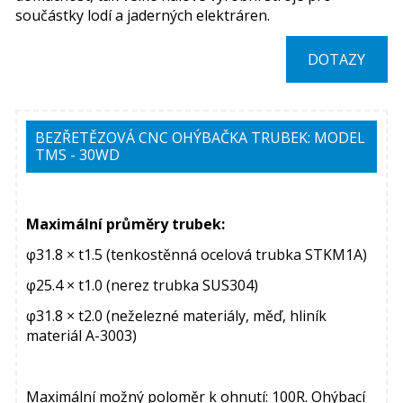
součástky lodí a jaderných elektráren.
DOTAZY
BEZŘETĚZOVÁ CNC OHÝBAČKA TRUBEK: MODEL
TMS - 30WD
Maximální průměry trubek:
φ31.8 × t1.5 (tenkostěnná ocelová trubka STKM1A)
φ25.4 × t1.0 (nerez trubka SUS304)
φ31.8 × t2.0 (neželezné materiály, měď, hliník
materiál A-3003)
Maximální možný poloměr k ohnutí: 100R. Ohýbací