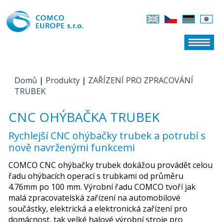
Domů
|
Produkty
|
ZAŘÍZENÍ PRO ZPRACOVÁNÍ
JSTE ZDE
TRUBEK
CNC OHÝBAČKA TRUBEK
Rychlejší CNC ohýbačky trubek a potrubí s
nově navrženými funkcemi
COMCO CNC ohýbačky trubek dokážou provádět celou
řadu ohýbacích operací s trubkami od průměru
4.76mm po 100 mm. Výrobní řadu COMCO tvoří jak
malá zpracovatelská zařízení na automobilové
součástky, elektrická a elektronická zařízení pro
domácnost, tak velké halové výrobní stroje pro