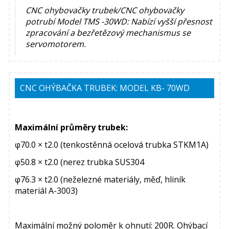
CNC ohybovačky trubek/CNC ohybovačky
potrubí Model TMS -30WD: Nabízí vyšší přesnost
zpracování a bezřetězový mechanismus se
servomotorem.
CNC OHÝBAČKA TRUBEK: MODEL KB- 70WD
Maximální průměry trubek:
φ70.0 × t2.0 (tenkostěnná ocelová trubka STKM1A)
φ50.8 × t2.0 (nerez trubka SUS304
φ76.3 × t2.0 (neželezné materiály, měď, hliník
materiál A-3003)
Maximální možný poloměr k ohnutí: 200R. Ohýbací