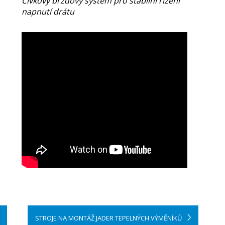
Cívkový brzdový systém pro stabilní řízení
napnutí drátu
STROJE NA MONTÁŽ JADER TEPELNÝCH VÝMĚNÍKŮ