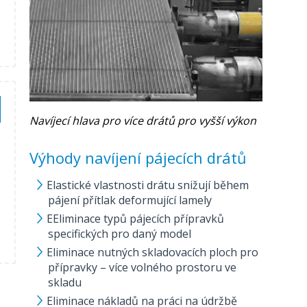
Navíjecí hlava pro více drátů pro vyšší výkon
Výhody navíjení pájecích drátů
Elastické vlastnosti drátu snižují během
pájení přítlak deformující lamely
EEliminace typů pájecích přípravků
specifických pro daný model
Eliminace nutných skladovacích ploch pro
přípravky – více volného prostoru ve
skladu
Eliminace nákladů na práci na údržbě