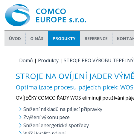
ÚVOD
O NÁS
PRODUKTY
REFERENCE
KONTA
Domů
|
Produkty
|
STROJE PRO VÝROBU TEPELN
JSTE ZDE
STROJE NA OVÍJENÍ JADER VÝM
Optimalizace procesu pájecích pícek: WOS 
OVÍJEČKY COMCO ŘADY WOS eliminují používání pájec
Snížení nákladů na pájecí přípravky
Zvýšení výkonu pece
Snížení energetické spotřeby
Vyšší kvalita pájení