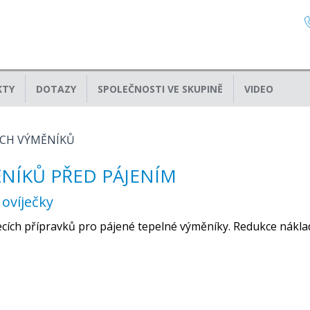
KTY
DOTAZY
SPOLEČNOSTI VE SKUPINĚ
VIDEO
ÝCH VÝMĚNÍKŮ
ĚNÍKŮ PŘED PÁJENÍM
ovíječky
ích přípravků pro pájené tepelné výměníky. Redukce nákla