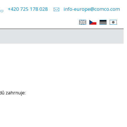
+420 725 178 028
info-europe@comco.com
dů zahrnuje: