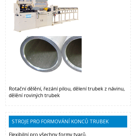
Rotační dělění, řezání pilou, dělení trubek z návinu,
dělění roviných trubek
STROJE PRO FORMOVÁNÍ KONCŮ TRUBEK
Flexibilní pro všechny formy tvarů.