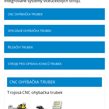
integrované systémy víceúčelových strojů.
CNC OHÝBAČKA TRUBEK
SPECIÁLNÍ OHÝBAČKA TRUBEK
ŘEZAČKY TRUBEK
STROJE PRO ÚPRAVU KONCŮ TRUBEK
CNC OHÝBAČKA TRUBEK
Trojosá CNC ohýbačka trubek