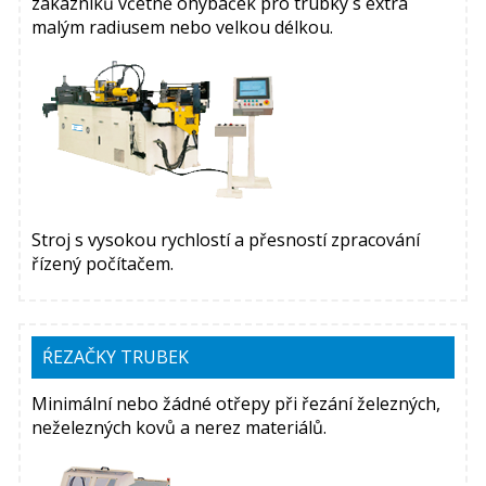
zákazníků včetně ohýbaček pro trubky s extra
malým radiusem nebo velkou délkou.
Stroj s vysokou rychlostí a přesností zpracování
řízený počítačem.
ŔEZAČKY TRUBEK
Minimální nebo žádné otřepy při řezání železných,
neželezných kovů a nerez materiálů.