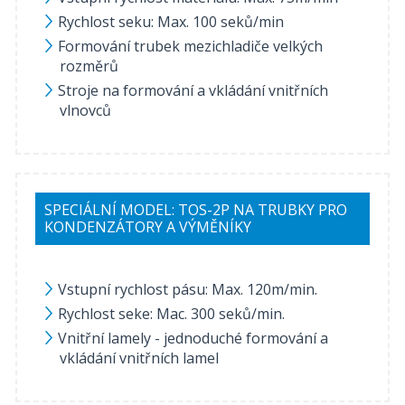
Rychlost seku: Max. 100 seků/min
Formování trubek mezichladiče velkých
rozměrů
Stroje na formování a vkládání vnitřních
vlnovců
SPECIÁLNÍ MODEL: TOS-2P NA TRUBKY PRO
KONDENZÁTORY A VÝMĚNÍKY
Vstupní rychlost pásu: Max. 120m/min.
Rychlost seke: Mac. 300 seků/min.
Vnitřní lamely - jednoduché formování a
vkládání vnitřních lamel