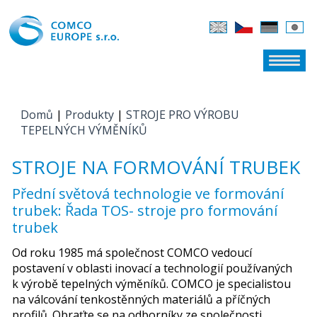
Domů
|
Produkty
|
STROJE PRO VÝROBU
JSTE ZDE
TEPELNÝCH VÝMĚNÍKŮ
STROJE NA FORMOVÁNÍ TRUBEK
Přední světová technologie ve formování
trubek: Řada TOS- stroje pro formování
trubek
Od roku 1985 má společnost COMCO vedoucí
postavení v oblasti inovací a technologií používaných
k výrobě tepelných výměníků. COMCO je specialistou
na válcování tenkostěnných materiálů a příčných
profilů. Obraťte se na odborníky ze společnosti